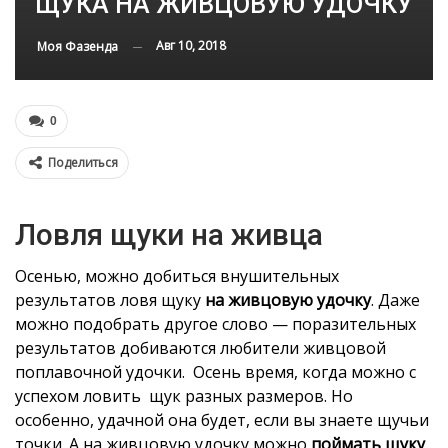
ЩУКА НА ЖИВЦОВУЮ УДОЧКУ
Авг 10, 2018
Моя Фазенда
0
Поделиться
Ловля щуки на живца
Осенью, можно добиться внушительных
результатов ловя щуку
на живцовую удочку
. Даже
можно подобрать другое слово — поразительных
результатов добиваются любители живцовой
поплавочной удочки. Осень время, когда можно с
успехом ловить щук разных размеров. Но
особенно, удачной она будет, если вы знаете щучьи
точки. А на живцовую удочку можно
поймать щуку