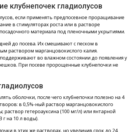
е клубнепочек гладиолусов
олусов, если применять предпосевное проращивание
ание в стимуляторах роста или в растворе
посадочного материала под пленочными укрытиями.
ней до посева. Их смешивают с песком в
вым раствором марганцовокислого калия.
 поддерживают во влажном состоянии до появления у
решков. При посеве пророщенные клубнепочки не
гладиолусов
ять оболочки, после чего клубнепочки полезно на 4
творов: в 0,5%-ный раствор марганцовокислого
; раствор гетероауксина (100 мг/л) или янтарной
 г на 10 л воды).
ки в этих же растворах, но увеличив срок до 24