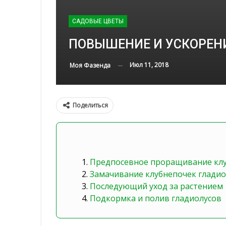
САДОВЫЕ ЦВЕТЫ
ПОВЫШЕНИЕ И УСКОРЕН
Июл 11, 2018
Моя Фазенда
Поделиться
Предпосевное проращивание клу
Замачивание клубнепочек гладио
Последующий уход за растением
Подкормка и полив гладиолусов