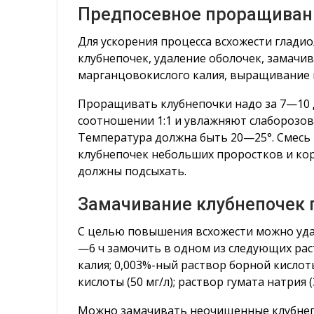
Предпосевное проращивани
Для ускорения процесса всхожести глади
клубнепочек, удаление оболочек, замачив
марганцовокислого калия, выращивание 
Проращивать клубнепочки надо за 7—10 д
соотношении 1:1 и увлажняют слаборозо
Температура должна быть 20—25°. Смесь
клубнепочек небольших проростков и ко
должны подсыхать.
Замачивание клубнепочек 
С целью повышения всхожести можно удал
—6 ч замочить в одном из следующих рас
калия; 0,003%-ный раствор борной кислоты
кислоты (50 мг/л); раствор гумата натрия (3
Можно замачивать неочищенные клубнепоч